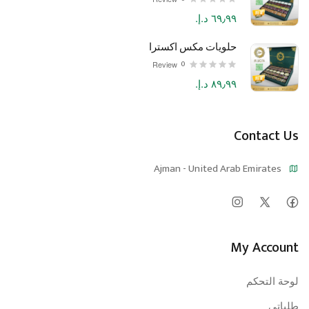
٦٩٫٩٩ د.إ.‏
حلويات مكس اكسترا
0
Review
٨٩٫٩٩ د.إ.‏
Contact Us
Ajman - United Arab Emirates
My Account
لوحة التحكم
طلباتي