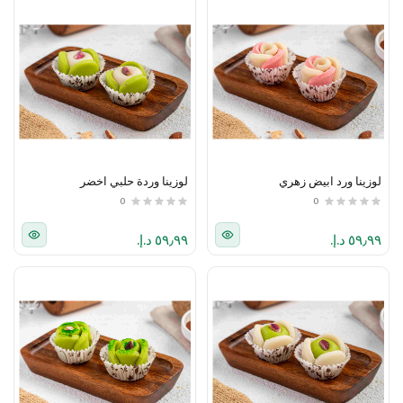
لوزينا ورد ابيض زهري
لوزينا وردة حلبي اخضر
0
0
٥٩٫٩٩ د.إ.‏
٥٩٫٩٩ د.إ.‏