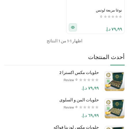
نوغا مربعة لوتس
0
٧٩٫٩٩ د.إ.‏
اظهار 1-1 من 1 النتائج
أحدث المنتجات
حلويات مكس اكسترا 2
0
Review
٧٩٫٩٩ د.إ.‏
حلويات المن و السلوى
0
Review
٦٩٫٩٩ د.إ.‏
حلويات مكس لوزينا فواكه